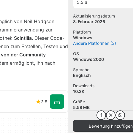
5.5.6
Aktualisierungsdatum
ünglich von Neil Hodgson
8. Februar 2026
rogrammieranwendung zur
Plattform
iothek
Scintilla
. Dieser Code-
Windows
Andere Platformen (3)
onen zum Erstellen, Testen und
OS
e von der Community
Windows 2000
em ermöglicht, ihn nach
Sprache
Englisch
Downloads
10.2K
3.5
Größe
5.58 MB
Bewertung hinzufügen