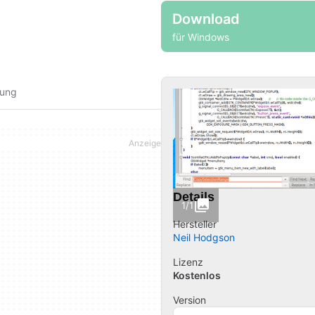
Download
für Windows
fung
Details
1/1
Hersteller
Neil Hodgson
Lizenz
Kostenlos
Version